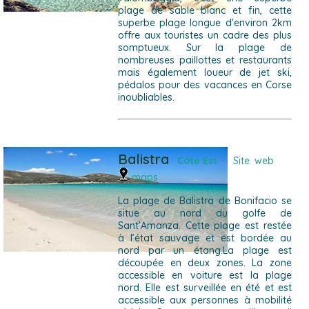
plage de sable blanc et fin, cette
superbe plage longue d'environ 2km
offre aux touristes un cadre des plus
somptueux. Sur la plage de
nombreuses paillottes et restaurants
mais également loueur de jet ski,
pédalos pour des vacances en Corse
inoubliables.
Balistra
Côte Est
Site web
maps
La plage de Balistra de Bonifacio se
situe au nord du golfe de
Sant’Amanza. Cette plage est restée
à l’état sauvage et est bordée au
nord par un étang.La plage est
découpée en deux zones. La zone
accessible en voiture est la plage
nord. Elle est surveillée en été et est
accessible aux personnes à mobilité