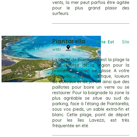
vents, la mer peut parfois être agitée
pour le plus grand plaisir des
surfeurs.
Piantarella
Côte Est
Site
web
maps
La plage de Piantarella est la plage la
plus réputée de la région pour la
pratique de sport de glisse. A votre
disposition, centre nautique, loueurs
de bateaux et de jet-ski ainsi que des
paillotes pour boire un verre ou se
restaurer. Pour la baignade la zone la
plus agréable se situe au sud du
parking, face à l’étang de Piantarella,
sous vos pieds, un sable extra-fin et
blanc. Cette plage, point de départ
pour les îles Lavezzi, est très
fréquentée en été.