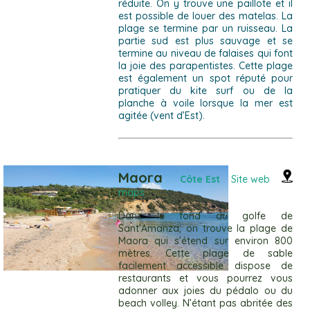
réduite. On y trouve une paillote et il
est possible de louer des matelas. La
plage se termine par un ruisseau. La
partie sud est plus sauvage et se
termine au niveau de falaises qui font
la joie des parapentistes. Cette plage
est également un spot réputé pour
pratiquer du kite surf ou de la
planche à voile lorsque la mer est
agitée (vent d’Est).
Maora
Côte Est
Site web
maps
Dans le fond du golfe de
Sant’Amanza, on trouve la plage de
Maora qui s’étend sur environ 800
mètres. Cette plage de sable
facilement accessible dispose de
restaurants et vous pourrez vous
adonner aux joies du pédalo ou du
beach volley. N’étant pas abritée des