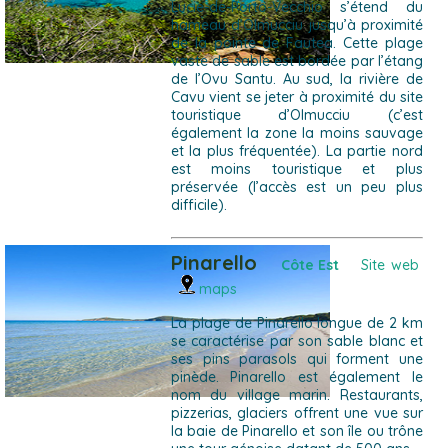
Lucie-de-Porto-Vecchio s’étend du
hameau d’Olmucciu jusqu’à proximité
de la pointe de Fautea. Cette plage
vaste de sable est bordée par l’étang
de l’Ovu Santu. Au sud, la rivière de
Cavu vient se jeter à proximité du site
touristique d’Olmucciu (c’est
également la zone la moins sauvage
et la plus fréquentée). La partie nord
est moins touristique et plus
préservée (l’accès est un peu plus
difficile).
Pinarello
Côte Est
Site web
maps
La plage de Pinarello longue de 2 km
se caractérise par son sable blanc et
ses pins parasols qui forment une
pinède. Pinarello est également le
nom du village marin. Restaurants,
pizzerias, glaciers offrent une vue sur
la baie de Pinarello et son île ou trône