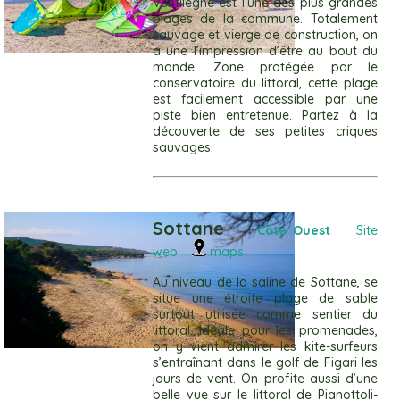
Ventilègne est l’une des plus grandes
plages de la commune. Totalement
sauvage et vierge de construction, on
a une l’impression d’être au bout du
monde. Zone protégée par le
conservatoire du littoral, cette plage
est facilement accessible par une
piste bien entretenue. Partez à la
découverte de ses petites criques
sauvages.
Sottane
Côte Ouest
Site
web
maps
Au niveau de la saline de Sottane, se
situe une étroite plage de sable
surtout utilisée comme sentier du
littoral. Idéale pour les promenades,
on y vient admirer les kite-surfeurs
s’entraînant dans le golf de Figari les
jours de vent. On profite aussi d’une
belle vue sur le littoral de Pianottoli-