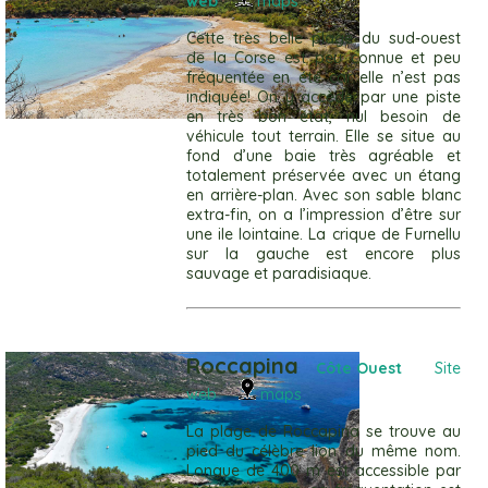
web
maps
Cette très belle plage du sud-ouest
de la Corse est peu connue et peu
fréquentée en été car elle n’est pas
indiquée! On y accède par une piste
en très bon état, nul besoin de
véhicule tout terrain. Elle se situe au
fond d’une baie très agréable et
totalement préservée avec un étang
en arrière-plan. Avec son sable blanc
extra-fin, on a l’impression d’être sur
une ile lointaine. La crique de Furnellu
sur la gauche est encore plus
sauvage et paradisiaque.
Roccapina
Côte Ouest
Site
web
maps
La plage de Roccapina se trouve au
pied du célèbre lion du même nom.
Longue de 400 m est accessible par