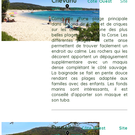
Chevanu
Côte Ouest
Site
web
maps
Composée d’une plage principale
dans le fond de l’anse et de criques
sur les côtés, c’est l’une des plus
belles plages du sud de la Corse. Les
différentes plages de cette anse
permettent de trouver facilement un
endroit au calme. Les rochers qui les
décorent apportent un dépaysement
supplémentaire avec un maquis
dense complétant le côté sauvage.
La baignade se fait en pente douce
rendant ces plages adaptée aux
familles avec des enfants. Les fonds
marins sont intéressants, il est
conseillé d’apporter son masque et
son tuba.
Furnellu
C
ôte Ouest
Site