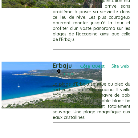
piste en voiture, sa fréquentation est
importante, mais on arrive sans
problème à poser sa serviette dans
ce lieu de rêve. Les plus courageux
pourront monter jusqu’à la tour et
profiter d’un vaste panorama sur les
plages de Roccapina ainsi que celle
de l’Erbaju.
Erbaju
Côte Ouest
Site web
maps
La plage d’Erbaju se situe au pied du
rocher du Lion de Roccapina. Il veille
à la tranquillité de ce havre de paix
composé de 2 km de sable blanc fin
dans un environnement totalement
sauvage. Une plage magnifique aux
eaux cristallines.