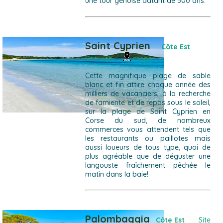
une tour génoise datant de 500 ans.
Saint Cyprien
Côte Est
Site web
ma
ps
Cette magnifique plage de sable
blanc et fin attire chaque année des
milliers de vacanciers, à la recherche
de farniente et de repos sous le soleil,
sur la plage de Saint Cyprien en
Corse du sud, de nombreux
commerces vous attendent tels que
les restaurants ou paillotes mais
aussi loueurs de tous type, quoi de
plus agréable que de déguster une
langouste fraîchement pêchée le
matin dans la baie!
Palombaggia
Côte Est
Site