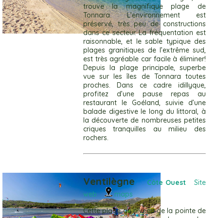
trouve la magnifique plage de
Tonnara. L’environnement est
préservé, très peu de constructions
dans ce secteur. La fréquentation est
raisonnable, et le sable typique des
plages granitiques de l’extrême sud,
est très agréable car facile à éliminer!
Depuis la plage principale, superbe
vue sur les îles de Tonnara toutes
proches. Dans ce cadre idillyque,
profitez d’une pause repas au
restaurant le Goéland, suivie d’une
balade digestive le long du littoral, à
la découverte de nombreuses petites
criques tranquilles au milieu des
rochers.
Ventilègne
Côte Ouest
Site
web
maps
Cette plage au niveau de la pointe de