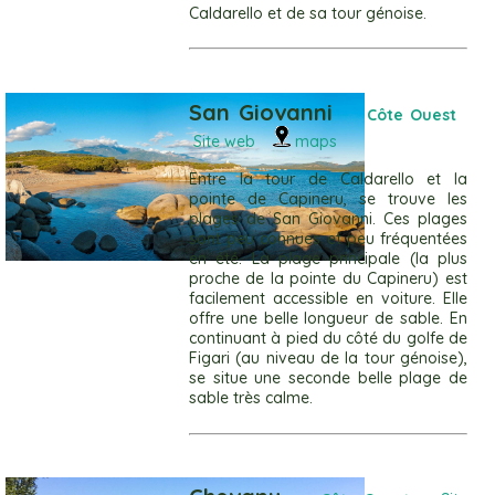
Caldarello et de sa tour génoise.
San Giovanni
Côte Ouest
Site web
maps
Entre la tour de Caldarello et la
pointe de Capineru, se trouve les
plages de San Giovanni. Ces plages
sont peu connues et peu fréquentées
en été. La plage principale (la plus
proche de la pointe du Capineru) est
facilement accessible en voiture. Elle
offre une belle longueur de sable. En
continuant à pied du côté du golfe de
Figari (au niveau de la tour génoise),
se situe une seconde belle plage de
sable très calme.