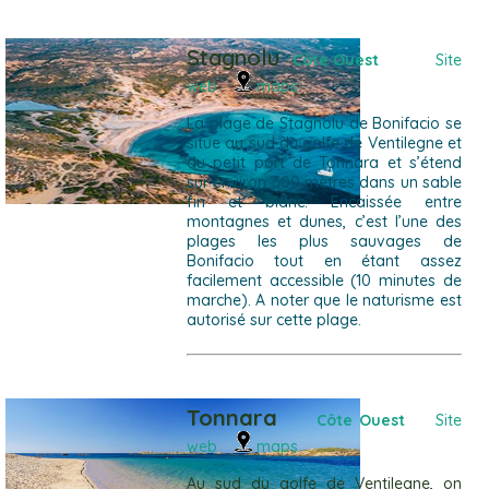
Stagnolu
Côte Ouest
Site
web
maps
La plage de Stagnolu de Bonifacio se
situe au sud du golfe de Ventilegne et
du petit port de Tonnara et s’étend
sur environ 300 mètres dans un sable
fin et blanc. Encaissée entre
montagnes et dunes, c’est l’une des
plages les plus sauvages de
Bonifacio tout en étant assez
facilement accessible (10 minutes de
marche). A noter que le naturisme est
autorisé sur cette plage.
Tonnara
Côte Ouest
Site
web
maps
Au sud du golfe de Ventilegne, on