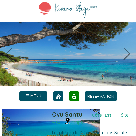
☰ MENU
RESERVATION
Ovu Santu
Côte Est
Site
web
maps
La plage de l’Ovu Santu de Sainte-