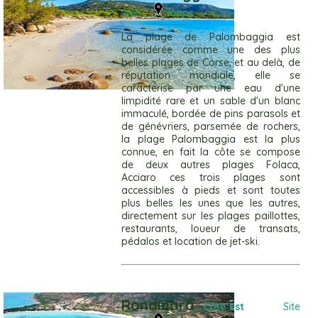
web
maps
La plage de Palombaggia est
considérée comme une des plus
belles plages de Corse, et au delà, de
réputation mondiale, elle se
caracterise par une eau d'une
limpidité rare et un sable d'un blanc
immaculé, bordée de pins parasols et
de génévriers, parsemée de rochers,
la plage Palombaggia est la plus
connue, en fait la côte se compose
de deux autres plages Folaca,
Acciaro ces trois plages sont
accessibles à pieds et sont toutes
plus belles les unes que les autres,
directement sur les plages paillottes,
restaurants, loueur de transats,
pédalos et location de jet-ski.
Rondinara
Côte Est
Site