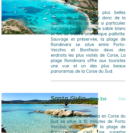
web
maps
Certainement une des plus belles
criques de Corse, jugez donc de la
qualité de l'eau ce bleu si particulier.
Sur cette petite plage de sable blanc
et fin, se trouve une unique paillotte.
Sauvage et préservée, la plage de
Rondinara se situe entre Porto-
Vecchio et Bonifacio deux des
endroits les plus visités de Corse, La
plage Rondinara offre aux touristes
une vue et un des plus beaux
panoramas de la Corse du Sud.
Santa Giulia
Côte Est
Site
web
maps
La plage de Santa Giulia en Corse du
Sud se situe à 10 minutes de Porto
Vecchio et à 5mn de la plage de
Palombaggia, c'est une superbe