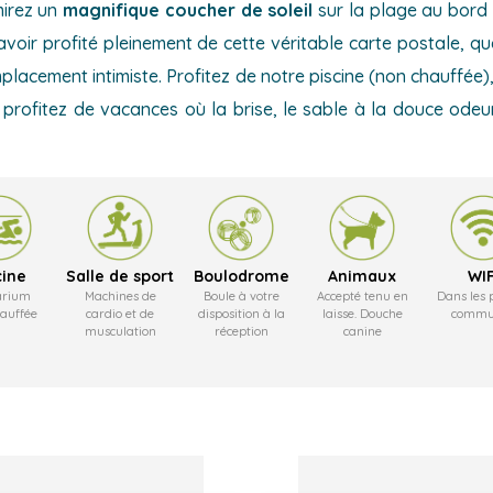
mirez un
magnifique coucher de soleil
sur la plage au bord 
avoir profité pleinement de cette véritable carte postale, que
lacement intimiste. Profitez de notre piscine (non chauffée)
profitez de vacances où la brise, le sable à la douce odeu
cine
Salle de sport
Boulodrome
Animaux
WIF
arium
Machines de
Boule à votre
Accepté tenu en
Dans les 
auffée
cardio et de
disposition à la
laisse. Douche
commu
musculation
réception
canine