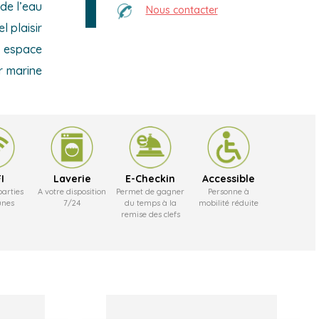
de l’eau
Nous contacter
l plaisir
, espace
r marine
I
Laverie
E-Checkin
Accessible
parties
A votre disposition
Permet de gagner
Personne à
nes
7/24
du temps à la
mobilité réduite
remise des clefs