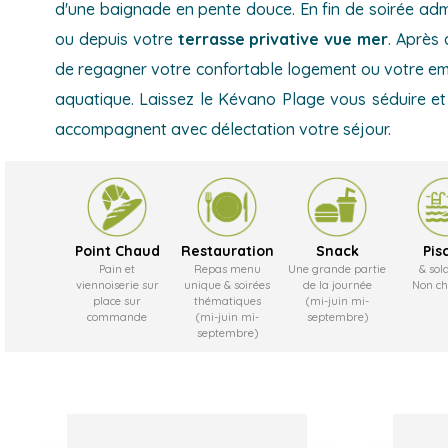
d'une baignade en pente douce. En fin de soirée ad
ou depuis votre
terrasse privative vue mer
. Après 
de regagner votre confortable logement ou votre emp
aquatique. Laissez le Kévano Plage vous séduire et 
accompagnent avec délectation votre séjour.
Point Chaud
Restauration
Snack
Pis
Pain et
Repas menu
Une grande partie
& sol
viennoiserie sur
unique & soirées
de la journée
Non ch
place sur
thématiques
(mi-juin mi-
commande
(mi-juin mi-
septembre)
septembre)